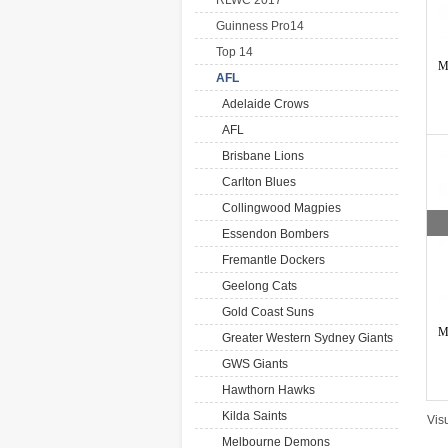
RLWC 2017
Guinness Pro14
Top 14
M
AFL
Adelaide Crows
AFL
Brisbane Lions
Carlton Blues
Collingwood Magpies
Essendon Bombers
Fremantle Dockers
Geelong Cats
Gold Coast Suns
M
Greater Western Sydney Giants
GWS Giants
Hawthorn Hawks
Kilda Saints
Vis
Melbourne Demons