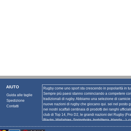
AIUTO
Rugby come uno sport sta crescendo in popolarità in tut
Sempre più paesi stanno cominciando a competere cont
Guida alle taglie
tradizionali di rugby. Abbiamo una selezione di camici
Spedizione
nuove nazioni di rugby che giocano qui. sei nel posto g
Contatti
nei nostri scaffali centinaia di prodotti dei ranghi ufficial
club di Top 14, Pro D2, le grandi nazioni del Rugby (Fra
Blacks, Wallabies, Springboks, Inghilterra, Irlanda ...), 
internazionali (Super Rugby, Aviva Premiership, Guinness
... e molto di più!