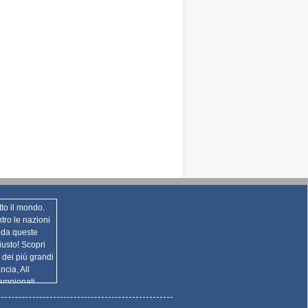
to il mondo.
ro le nazioni
e da queste
iusto! Scopri
i dei più grandi
ncia, All
campionati
 Pro 12, ...),