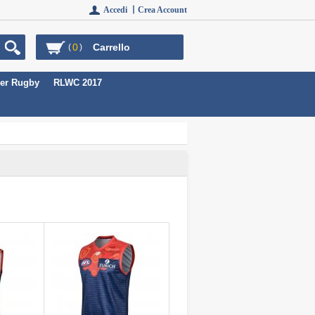
Accedi 丨
Crea Account
0
Carrello
(
)
er Rugby
RLWC 2017