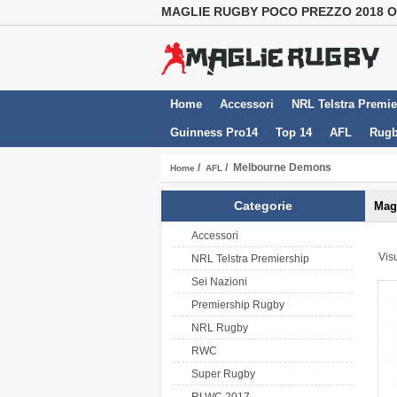
MAGLIE RUGBY POCO PREZZO 2018 
Home
Accessori
NRL Telstra Premie
Guinness Pro14
Top 14
AFL
Rugb
/
/ Melbourne Demons
Home
AFL
Categorie
Mag
Accessori
Vis
NRL Telstra Premiership
Sei Nazioni
Premiership Rugby
NRL Rugby
RWC
Super Rugby