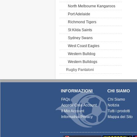
North Melbourne Kangaroos
Port Adelaide
Richmond Tigers
St Kilda Saints
Sydney Swans
West Coast Eagles
Western Bulldog
Western Bulldogs
Rugby Pantaloni
INFORMAZIONI
CHI SIAMO
FAQs
Chi Siamo
Accedi/ Crea Account
Notizia
Il Mio Account
Tutti i prodotti
Informativa Privacy
Mappa del Sito