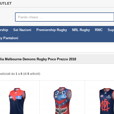
OUTLET
rship
Sei Nazioni
Premiership Rugby
NRL Rugby
RWC
Sup
y Pantaloni
lia Melbourne Demons Rugby Poco Prezzo 2018
ualizzati da
1
a
6
(di
6
articoli)