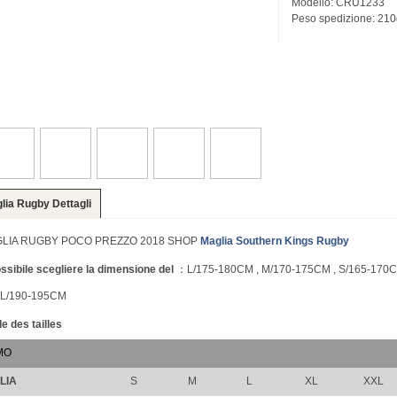
Modello: CRU1233
Peso spedizione: 210
lia Rugby Dettagli
LIA RUGBY POCO PREZZO 2018 SHOP
Maglia Southern Kings Rugby
ssibile scegliere la dimensione del
：L/175-180CM , M/170-175CM , S/165-170C
L/190-195CM
e des tailles
MO
LIA
S
M
L
XL
XXL