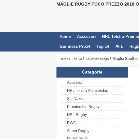
MAGLIE RUGBY POCO PREZZO 2018 
Home
Accessori
NRL Telstra Premie
Guinness Pro14
Top 14
AFL
Rugb
/
/
/ Maglia Southe
Home
Top 14
Southern Kings
Categorie
Accessori
NRL Telstra Premiership
Sei Nazioni
Premiership Rugby
NRL Rugby
RWC
Super Rugby