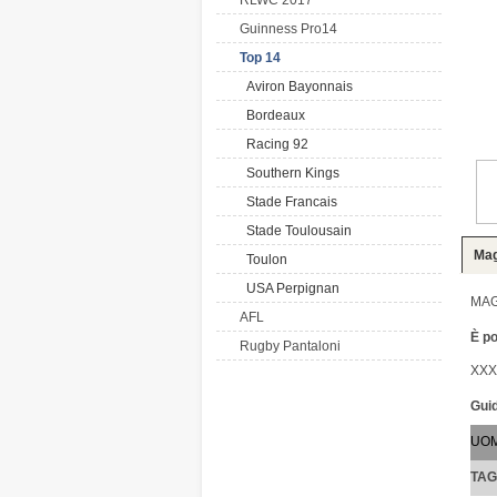
RLWC 2017
Guinness Pro14
Top 14
Aviron Bayonnais
Bordeaux
Racing 92
Southern Kings
Stade Francais
Stade Toulousain
Mag
Toulon
USA Perpignan
MAG
AFL
È po
Rugby Pantaloni
XXX
Guid
UO
TAG