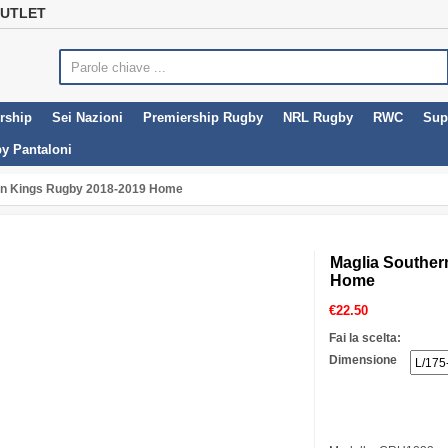
OUTLET
rship
Sei Nazioni
Premiership Rugby
NRL Rugby
RWC
Sup
y Pantaloni
rn Kings Rugby 2018-2019 Home
Maglia Souther
Home
€
22.50
Fai la scelta:
Dimensione